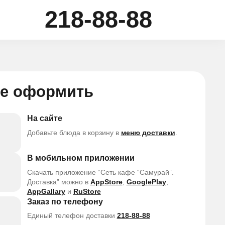
218-88-88
де оформить
На сайте
Добавьте блюда в корзину в
меню доставки
.
В мобильном приложении
Скачать приложение “Сеть кафе “Самурай”.
Доставка” можно в
AppStore
,
GooglePlay
,
AppGallary
и
RuStore
Заказ по телефону
Единый телефон доставки
218‑88‑88