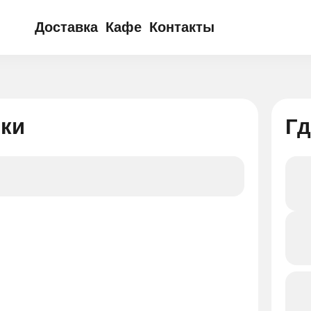
Доставка
Кафе
Контакты
Меню доставки
Акции кафе
Акции и новинки
Адреса кафе
Условия доставки
Меню кафе
Бизнес-Ланч
вки
Г